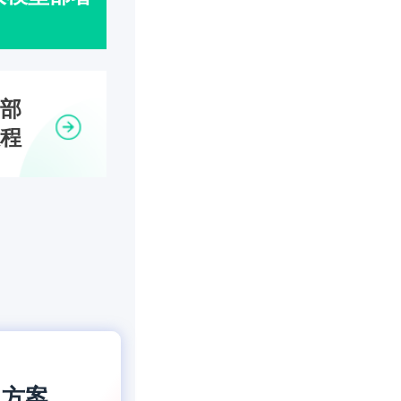
部
程
习方案