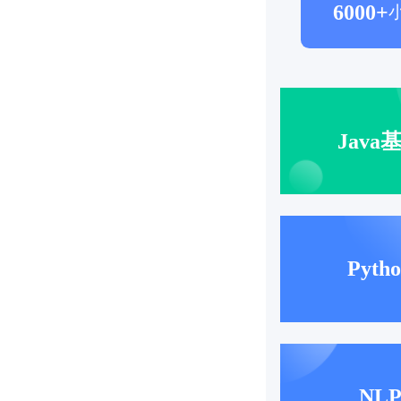
6000+
Java
Pyth
NL