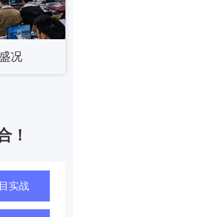
盛况
合！
目实战