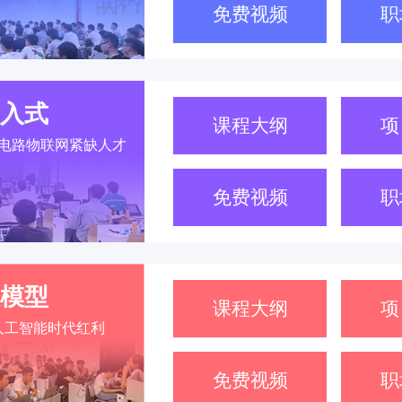
免费视频
职
入式
课程大纲
项
电路物联网紧缺人才
免费视频
职
模型
课程大纲
项
人工智能时代红利
免费视频
职