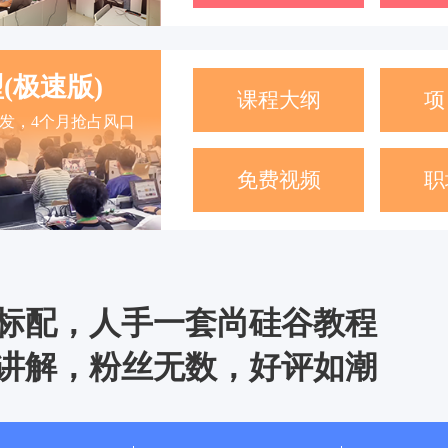
(极速版)
课程大纲
项
开发，4个月抢占风口
免费视频
职
标配，人手一套尚硅谷教程
讲解，粉丝无数，好评如潮