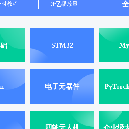
3亿
全
小时教程
播放量
STM32
My
基础
on
电子元器件
PyTor
P
四轴无人机
企业级