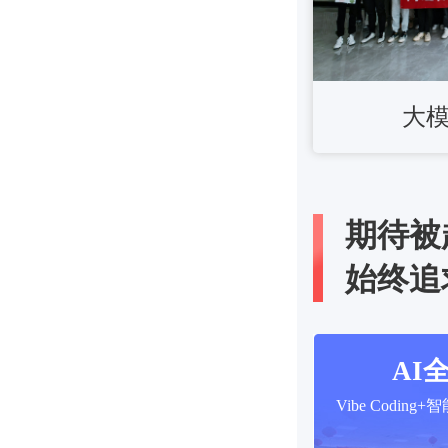
大
期待被
始终追
AI
Vibe Codi